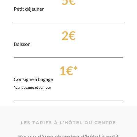
5€
Petit déjeuner
2€
Boisson
1€*
Consigne à bagage
*par bagages et par jour
LES TARIFS À L’HÔTEL DU CENTRE
Besoin
d’une chambre d’hôtel à petit